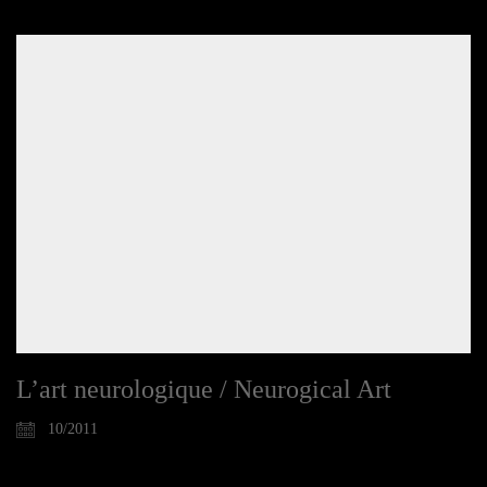
L’art neurologique / Neurogical Art
10/2011