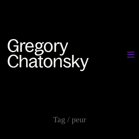
Tag /
peur