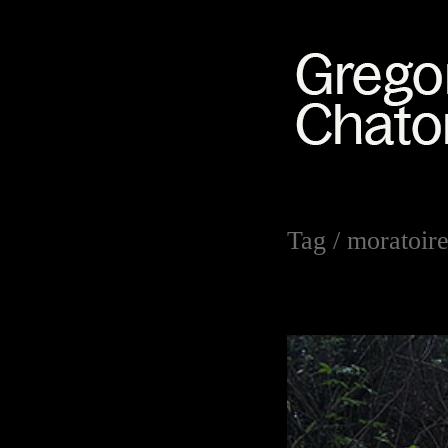
Tag /
moratoir