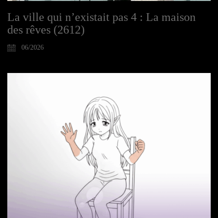
La ville qui n’existait pas 4 : La maison
des rêves (2612)
06/2026