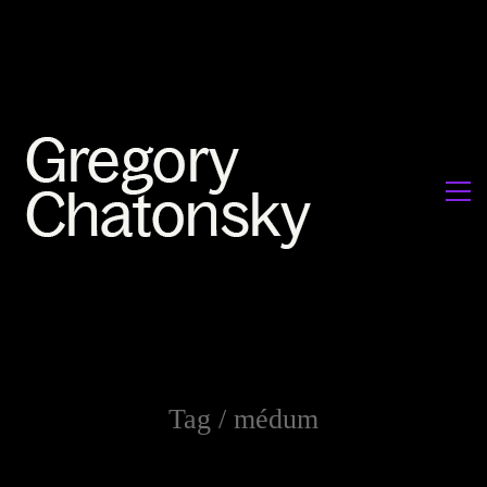
Tag /
médum