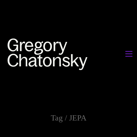
Tag /
JEPA