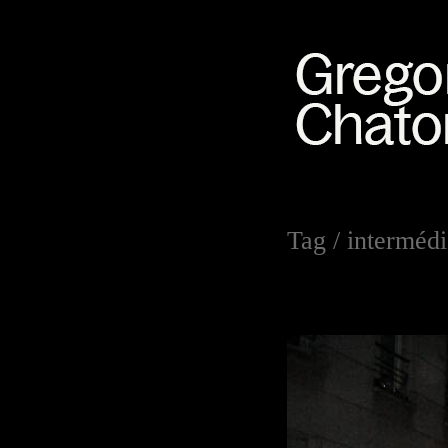
Tag /
intermédi