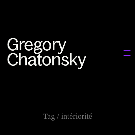
Tag /
intériorité