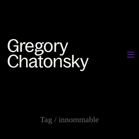
Tag /
innommable