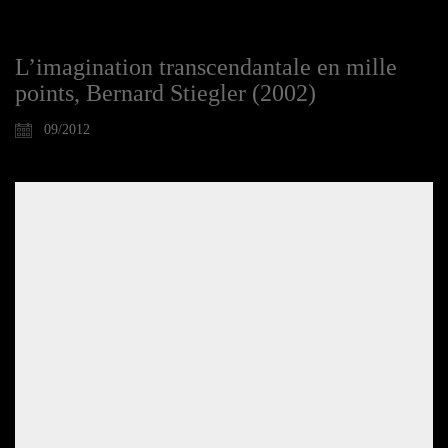
L’imagination transcendantale en mille
points, Bernard Stiegler (2002)
09/2012