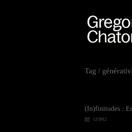
Tag /
générativ
(In)finitudes : 
12/2012