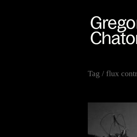
Tag /
flux cont