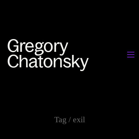
Tag /
exil