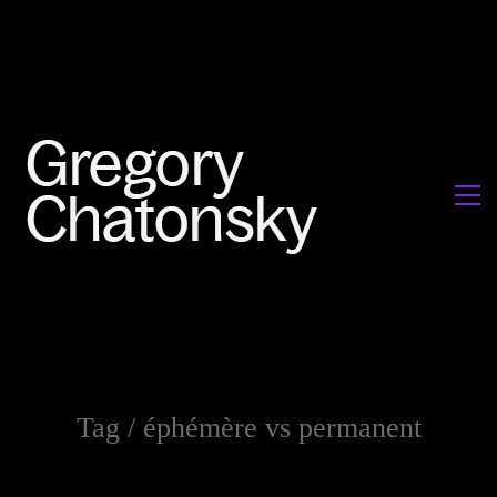
Tag /
éphémère vs permanent