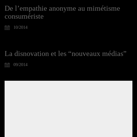
De l’empathie anonyme au mimétisme
consumériste
10/2014
La disnovation et les “nouveaux médias”
09/2014