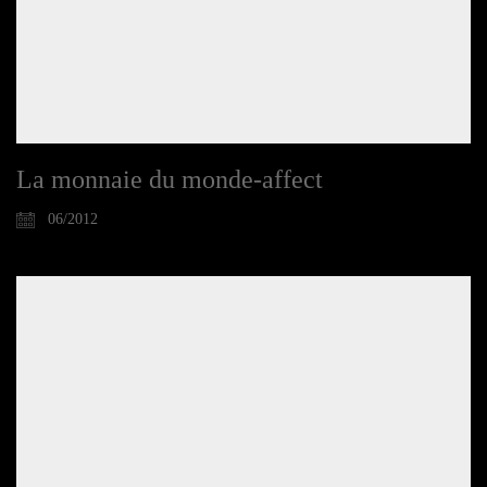
La monnaie du monde-affect
06/2012