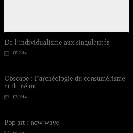
De l’individualisme aux singularités
08/2014
Obscape : l’archéologie du consumérisme
et du néant
03/2014
Pop art : new wave