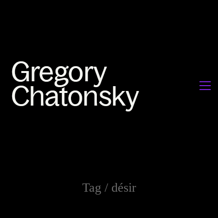
Tag /
désir