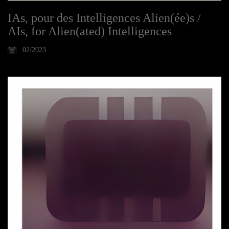
IAs, pour des Intelligences Alien(ée)s /
AIs, for Alien(ated) Intelligences
02/2023