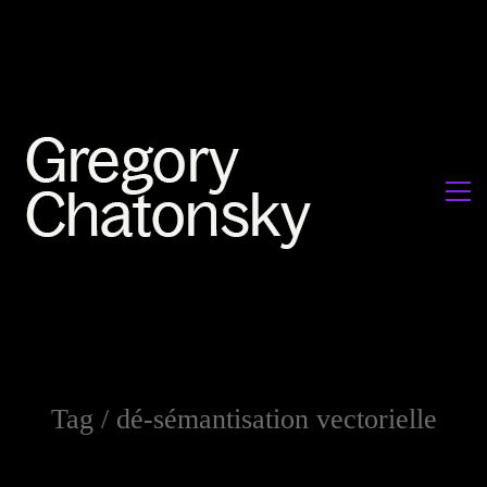
Tag /
dé-sémantisation vectorielle