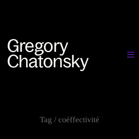
Tag /
coéffectivité