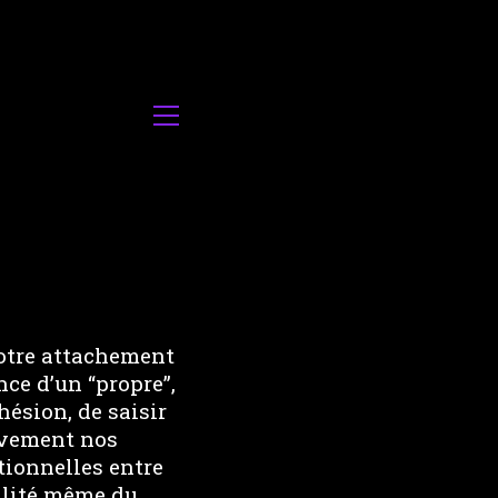
notre attachement
nce d’un “propre”,
hésion, de saisir
ivement nos
itionnelles entre
bilité même du