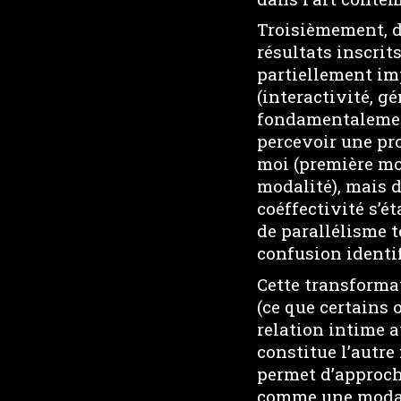
Troisièmement, d
résultats inscrit
partiellement im
(interactivité, g
fondamentalement
percevoir une pro
moi (première mo
modalité), mais 
coéffectivité s’é
de parallélisme 
confusion identif
Cette transforma
(ce que certains 
relation intime a
constitue l’autre
permet d’approch
comme une modalit