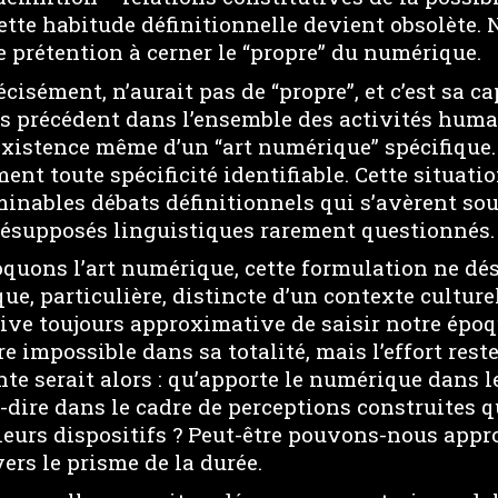
cette habitude définitionnelle devient obsolète.
 prétention à cerner le “propre” du numérique.
cisément, n’aurait pas de “propre”, et c’est sa ca
ans précédent dans l’ensemble des activités hum
existence même d’un “art numérique” spécifique.
nt toute spécificité identifiable. Cette situati
inables débats définitionnels qui s’avèrent souv
résupposés linguistiques rarement questionnés.
quons l’art numérique, cette formulation ne dé
que, particulière, distincte d’un contexte culture
ive toujours approximative de saisir notre époq
 impossible dans sa totalité, mais l’effort reste
nte serait alors : qu’apporte le numérique dans 
-à-dire dans le cadre de perceptions construites q
leurs dispositifs ? Peut-être pouvons-nous appr
ers le prisme de la durée.