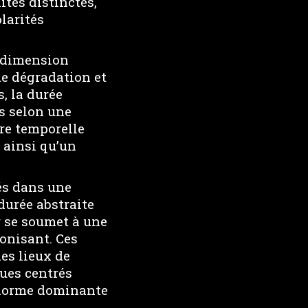
tés distinctes,
larités
r dimension
de dégradation et
, la durée
s selon une
ure temporelle
, ainsi qu’un
és dans une
durée abstraite
r se soumet à une
ronisant. Ces
es lieux de
ues centrés
e norme dominante