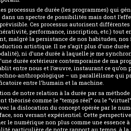
es processus de durée (les programmes) qui gén
s dans un spectre de possibilités mais dont l’ef
prévisible. Ces processus autorisent différentes
énérativité, performance, inscription, etc.) tout
, malgré la persistance de nos habitudes, nos 
duction artistique. Il ne s’agit plus d’une duré
dalité), ni d’une durée à laquelle je me synchro
d’une durée extérieure contemporaine de ma pro
tablit entre nous et l’œuvre, instaurant ce qu’on 
techno-anthropologique – un parallélisme qui p
icatoire entre l’humain et la machine.
tion de notre relation à la durée par sa méthode
ont théorisé comme le “temps réel” ou le “virtuel
vec la dislocation du concept opérée par le numé
 face, son versant expérientiel. Cette perspecti
er le numérique non plus comme une essence à 
é particulière de notre rapport au temps, à la 