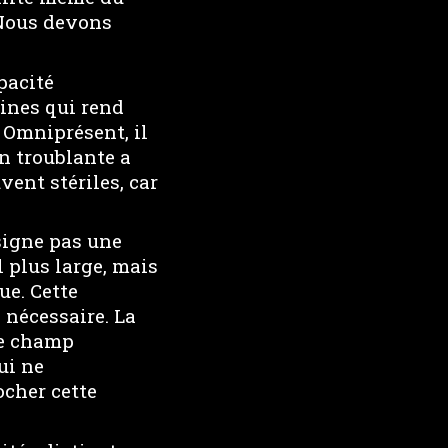
 Nous devons
pacité
aines qui rend
 Omniprésent, il
on troublante a
ent stériles, car
signe pas une
l plus large, mais
ue. Cette
 nécessaire. La
le champ
ui ne
ocher cette