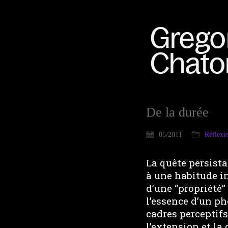
De la durée
05/2011
Réflexi
La quête persista
à une habitude in
d’une “propriété”
l’essence d’un p
cadres perceptifs
l’extension et la