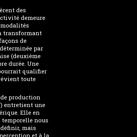
èrent des
fectivité demeure
 modalités
 en transformant
façons de
e déterminée par
nise (deuxième
pre durée. Une
pourrait qualifier
révient toute
 de production
”) entretient une
rique. Elle en
ve temporelle nous
définir, mais
perception et à la