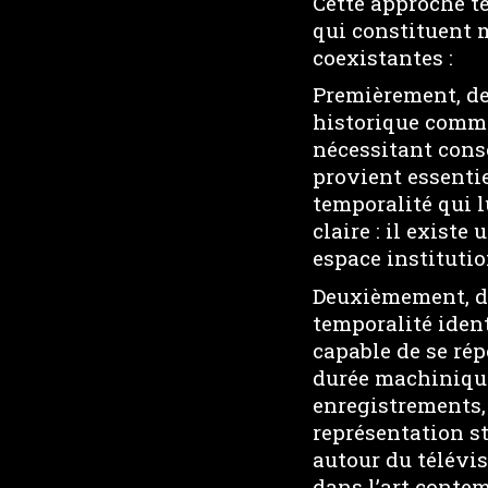
Cette approche t
qui constituent 
coexistantes :
Premièrement, de
historique comme
nécessitant conse
provient essenti
temporalité qui l
claire : il exist
espace instituti
Deuxièmement, de
temporalité iden
capable de se rép
durée machinique 
enregistrements, 
représentation s
autour du télévi
dans l’art conte