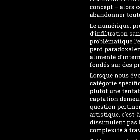
concept – alors 
abandonner toute
Le numérique, pré
d’infiltration s
problématique l’
perd paradoxaleme
alimenté d’interm
fondés sur des p
Lorsque nous évo
catégorie spécifi
plutôt une tentat
captation demeure
question pertine
artistique, c’est
dissimulent pas 
complexité à trav