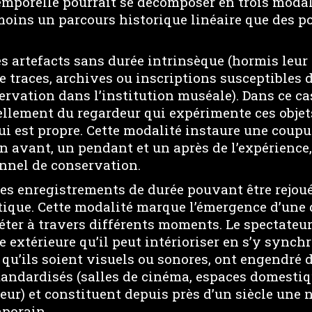
emporelle pourrait se décomposer en trois modali
moins un parcours historique linéaire que des po
s artefacts sans durée intrinsèque (hormis leu
 traces, archives ou inscriptions susceptibles 
rvation dans l’institution muséale). Dans ce cas
ellement du regardeur qui expérimente ces objet
ui est propre. Cette modalité instaure une coup
e un avant, un pendant et un après de l’expérience
onnel de conservation.
s enregistrements de durée pouvant être rejou
tique. Cette modalité marque l’émergence d’une 
éter à travers différents moments. Le spectateu
extérieure qu’il peut intérioriser en s’y synch
qu’ils soient visuels ou sonores, ont engendré d
tandardisés (salles de cinéma, espaces domestiq
seur) et constituent depuis près d’un siècle un
mporain.