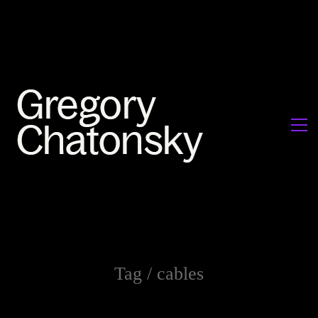
Tag /
cables