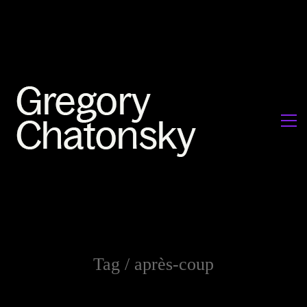
Tag /
après-coup