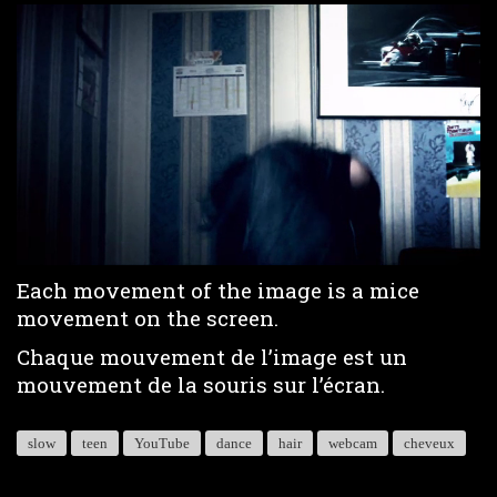
Loaded
:
Unmute
38.91%
Each movement of the image is a mice
movement on the screen.
Chaque mouvement de l’image est un
mouvement de la souris sur l’écran.
slow
teen
YouTube
dance
hair
webcam
cheveux