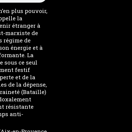
n’en plus pouvoir,
pelle la
enir étranger à
st-marxiste de
s régime de
on énergie et à
rformante. La
e sous ce seul
ement festif
perte et de la
ies de la dépense,
raineté (Bataille)
adoxalement
t résistante
mps anti-
d’Aix-en-Provence