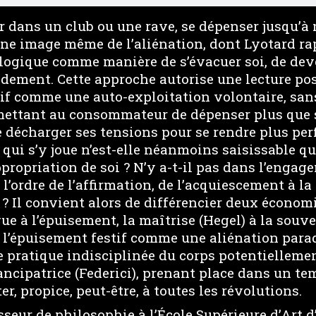
r dans un club ou une rave, se dépenser jusqu’à 
une image même de l’aliénation, dont Lyotard rap
logique comme manière de s’évacuer soi, de dev
dement. Cette approche autorise une lecture po
tif comme une auto-exploitation volontaire, san
ettant au consommateur de dépenser plus que s
e décharger ses tensions pour se rendre plus pe
 qui s’y joue n’est-elle néanmoins saisissable qu
propriation de soi ? N’y a-t-il pas dans l’engag
l’ordre de l’affirmation, de l’acquiescement à la 
 ? Il convient alors de différencier deux économ
gue à l’épuisement, la maîtrise (Hegel) à la souve
 l’épuisement festif comme une aliénation par
e pratique indisciplinée du corps potentiellemen
ncipatrice (Federici), prenant place dans un te
ter, propice, peut-être, à toutes les révolutions.
sseur de philosophie à l’École Supérieure d’Art 