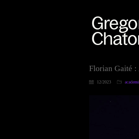
Florian Gaité :
12/2023
academ