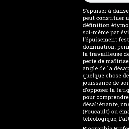
S’épuiser à danse
peut constituer 
définition étymo
soi-même par évi
l’épuisement fes
domination, perm
la travailleuse d
perte de maîtrise
angle de la désap
quelque chose de 
jouissance de soi
d’opposer la fati
pour comprendre
désaliénante, un
(Foucault) ou éma
téléologique, l’af
Biographie Profe