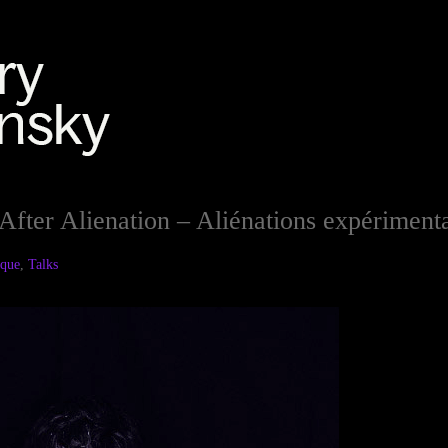
 After Alienation – Aliénations expériment
ique
,
Talks