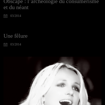
Obscape : l’archéologie du consumérisme
et du néant
03/2014
Une fêlure
03/2014