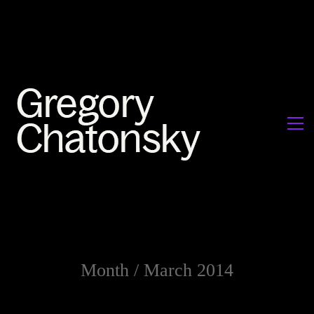
Month /
March 2014