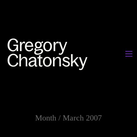
Month /
March 2007