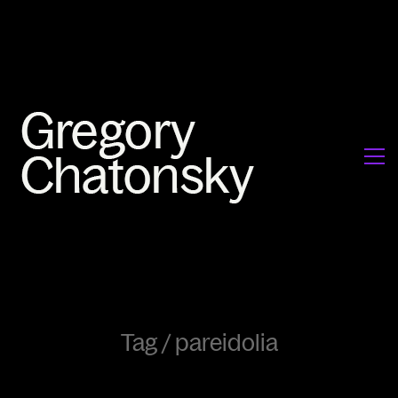
Tag /
pareidolia