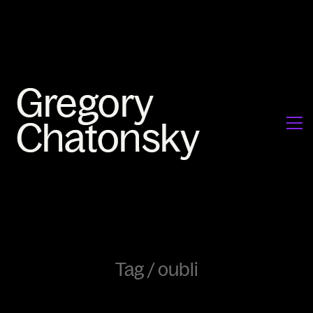
Tag /
oubli