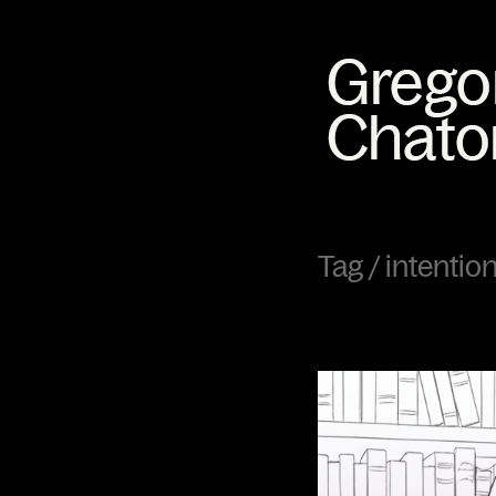
Tag /
intention