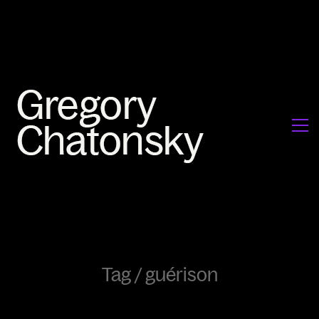
Tag /
guérison