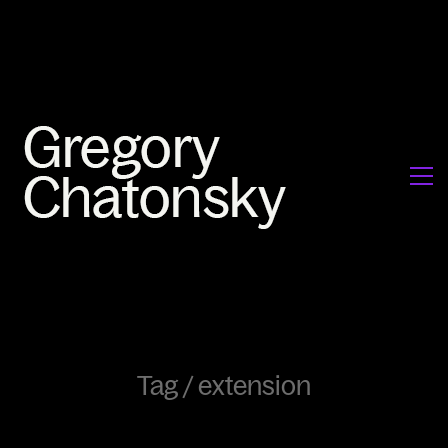
Tag /
extension