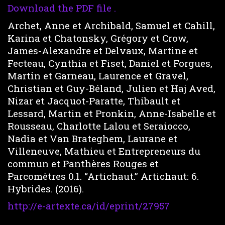
Download the PDF file .
Archet, Anne
et
Archibald, Samuel
et
Cahill,
Karina
et
Chatonsky, Grégory
et
Crow,
James-Alexandre
et
Delvaux, Martine
et
Fecteau, Cynthia
et
Fiset, Daniel
et
Forgues,
Martin
et
Garneau, Laurence
et
Gravel,
Christian
et
Guy-Béland, Julien
et
Haj Aved,
Nizar
et
Jacquot-Paratte, Thibault
et
Lessard, Martin
et
Pronkin, Anne-Isabelle
et
Rousseau, Charlotte Lalou
et
Seraiocco,
Nadia
et
Van Brateghem, Laurane
et
Villeneuve, Mathieu
et Entrepreneurs du
commun et Panthères Rouges et
Parcomètres 0.1. “Artichaut.” Artichaut: 6.
Hybrides. (2016).
http://e-artexte.ca/id/eprint/27957