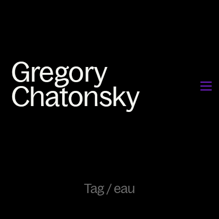
Tag /
eau