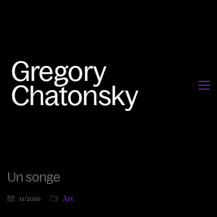
Un songe
11/2010
Art