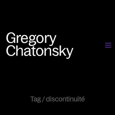
Tag /
discontinuité