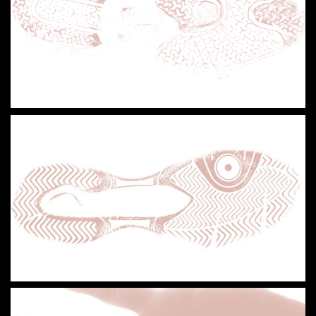
Loaded
:
Unmute
14.26%