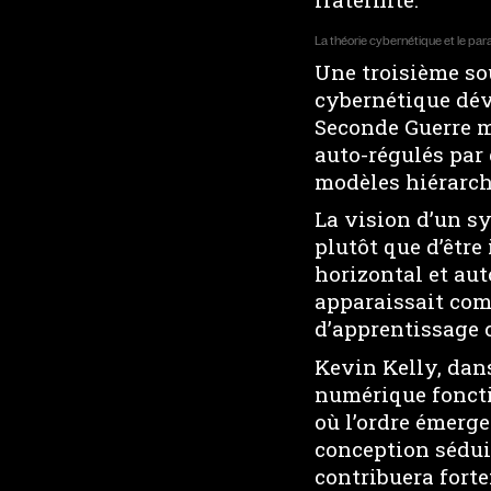
La théorie cybernétique et le par
Une troisième sou
cybernétique dév
Seconde Guerre m
auto-régulés par 
modèles hiérarch
La vision d’un sy
plutôt que d’être
horizontal et aut
apparaissait com
d’apprentissage c
Kevin Kelly, dans
numérique foncti
où l’ordre émerg
conception sédui
contribuera fort