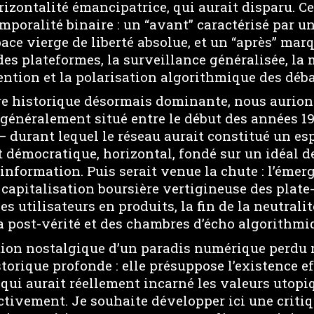
orizontalité émancipatrice, qui aurait disparu. C
mporalité binaire : un “avant” caractérisé par 
pace vierge de liberté absolue, et un “après” mar
es plateformes, la surveillance généralisée, la
tention et la polarisation algorithmique des déba
ure historique désormais dominante, nous aurio
– généralement situé entre le début des années 19
 durant lequel le réseau aurait constitué un es
démocratique, horizontal, fondé sur un idéal d
’information. Puis serait venue la chute : l’éme
capitalisation boursière vertigineuse des plate-
s utilisateurs en produits, la fin de la neutralit
a post-vérité et des chambres d’écho algorithmi
tion nostalgique d’un paradis numérique perdu 
torique profonde : elle présuppose l’existence e
 qui aurait réellement incarné les valeurs utopi
ectivement. Je souhaite développer ici une crit