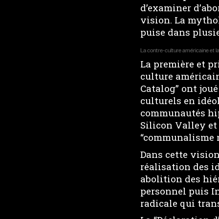
d’examiner d’abor
vision. La mythol
puise dans plusie
La contre-culture américaine et l
La première et pr
culture américai
Catalog” ont joué
culturels en idéo
communautés hipp
Silicon Valley et
“communalisme 
Dans cette vision
réalisation des i
abolition des hié
personnel puis I
radicale qui tra