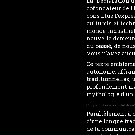
La “Déclaration 
cofondateur de l’
constitue l’expr
culturels et tec
monde industriel,
nouvelle demeure 
du passé, de nous
Vous n’avez aucu
Ce texte emblémat
autonome, affran
traditionnelles, 
profondément marq
mythologie d’un r
L’utopie technicienne et la Silicon 
Parallèlement à c
d’une longue tra
de la communicat