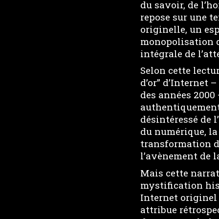
du savoir, de l’h
repose sur une te
originelle, un es
monopolisation d
intégrale de l’at
Selon cette lect
d’or” d’Internet 
des années 2000 –
authentiquement 
désintéressé de l
du numérique, la 
transformation de
l’avènement de l
Mais cette narra
mystification his
Internet originel
attribue rétrosp