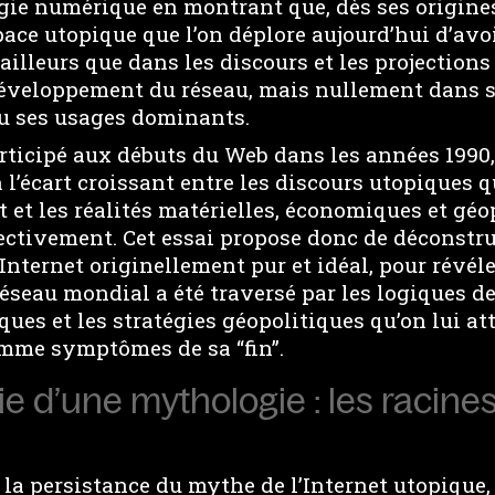
gie numérique en montrant que, dès ses origines
pace utopique que l’on déplore aujourd’hui d’avoi
 ailleurs que dans les discours et les projections
veloppement du réseau, mais nullement dans s
u ses usages dominants.
ticipé aux débuts du Web dans les années 1990, 
l’écart croissant entre les discours utopiques q
et les réalités matérielles, économiques et géop
ectivement. Cet essai propose donc de déconstru
Internet originellement pur et idéal, pour révé
réseau mondial a été traversé par les logiques de
ues et les stratégies géopolitiques qu’on lui at
mme symptômes de sa “fin”.
ie d’une mythologie : les racines
la persistance du mythe de l’Internet utopique, 