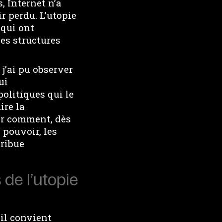
, Internet n’a
r perdu. L’utopie
 qui ont
es structures
j’ai pu observer
ui
olitiques qui le
ire la
ler comment, dès
 pouvoir, les
tribue
 de l’utopie
il convient