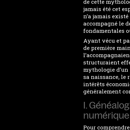
de cette mytholo
jamais été cet es
n’a jamais existé
accompagné le dé
fondamentales o
Ayant vécu et par
de première main 
l’accompagnaient 
structuraient eff
mythologie d’un 
sa naissance, le 
intérêts économiq
généralement co
I. Généalog
numérique
Pour comprendre 