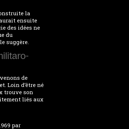
onstruite la
aurait ensuite
gie des idées ne
ue du
le suggère.
militaro-
s venons de
t. Loin d’être né
x trouve son
oitement liés aux
1969 par