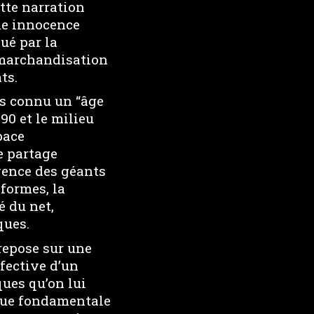
ette narration
une innocence
qué par la
 marchandisation
ts.
ns connu un “âge
90 et le milieu
pace
e partage
rgence des géants
formes, la
é du net,
ques.
repose sur une
ffective d’un
ques qu’on lui
ique fondamentale