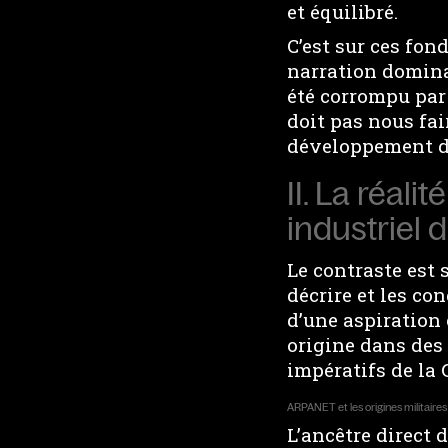
et équilibré.
C’est sur ces fon
narration domina
été corrompu par 
doit pas nous fai
développement d’I
II. La réali
industriel d
Le contraste est
décrire et les co
d’une aspiration
origine dans des 
impératifs de la 
ARPANET et les origines militaire
L’ancêtre direct 