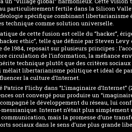
 à un “village global” harmonieux. Cette vision
au particulièrement fertile dans la Silicon Valley
déologie spécifique combinant libertarianisme
rès technique comme solution universelle.
tique de cette fusion est celle du “hacker”, érig
“hacker ethic”, telle que définie par Steven Levy
e 1984, reposait sur plusieurs principes : l’acc
bre circulation de l’information, la méfiance enve
érite technique plutôt que des critères sociaux 
i mêlait libertarianisme politique et idéal de par
uencer la culture d’Internet.
Patrice Flichy dans “L’imaginaire d’Internet” (2
uences ont convergé pour produire un “imaginair
ccompagné le développement du réseau, lui con
messianique. Internet n’était plus simplement
e communication, mais la promesse d’une trans
orts sociaux dans le sens d’une plus grande liber