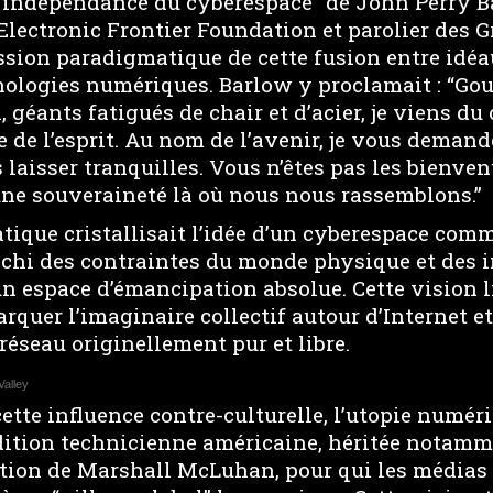
d’indépendance du cyberespace” de John Perry Ba
Electronic Frontier Foundation et parolier des G
ession paradigmatique de cette fusion entre idéa
hnologies numériques. Barlow y proclamait : “G
 géants fatigués de chair et d’acier, je viens du
de l’esprit. Au nom de l’avenir, je vous demande
 laisser tranquilles. Vous n’êtes pas les bienve
ne souveraineté là où nous nous rassemblons.”
ique cristallisait l’idée d’un cyberespace comm
chi des contraintes du monde physique et des i
un espace d’émancipation absolue. Cette vision li
uer l’imaginaire collectif autour d’Internet et
éseau originellement pur et libre.
Valley
ette influence contre-culturelle, l’utopie numéri
dition technicienne américaine, héritée notamm
ion de Marshall McLuhan, pour qui les médias 