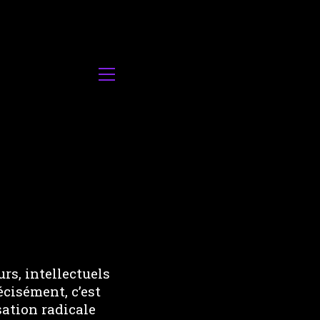
s, intellectuels
écisément, c’est
sation radicale