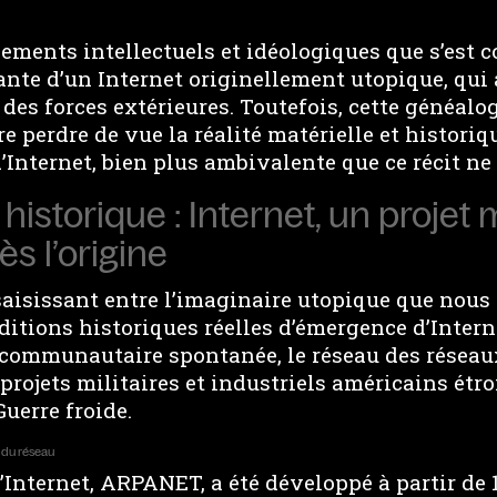
dements intellectuels et idéologiques que s’est c
nte d’un Internet originellement utopique, qui 
des forces extérieures. Toutefois, cette généalo
re perdre de vue la réalité matérielle et historiq
nternet, bien plus ambivalente que ce récit ne 
té historique : Internet, un projet 
ès l’origine
 saisissant entre l’imaginaire utopique que nou
nditions historiques réelles d’émergence d’Interne
 communautaire spontanée, le réseau des réseau
projets militaires et industriels américains étr
Guerre froide.
s du réseau
d’Internet, ARPANET, a été développé à partir de 