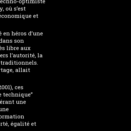
 techno-optimiste
, où s’est
 économique et
é en héros d’une
 dans son
ès libre aux
rs l’autorité, la
traditionnels.
tage, allait
001), ces
e technique”
férant une
 une
formation
té, égalité et