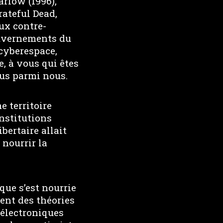
rlow (1996),
rateful Dead,
ux contre-
ouvernements du
 cyberespace,
, à vous qui êtes
nus parmi nous.
e territoire
nstitutions
bertaire allait
 nourrir la
que s’est nourrie
ent des théories
électroniques