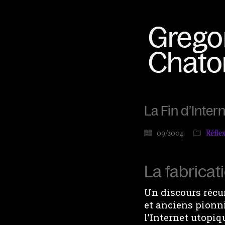
La Fin d’Inte
09/2004
Réfle
La fabricat
Un discours récu
et anciens pionni
l’Internet utopiq