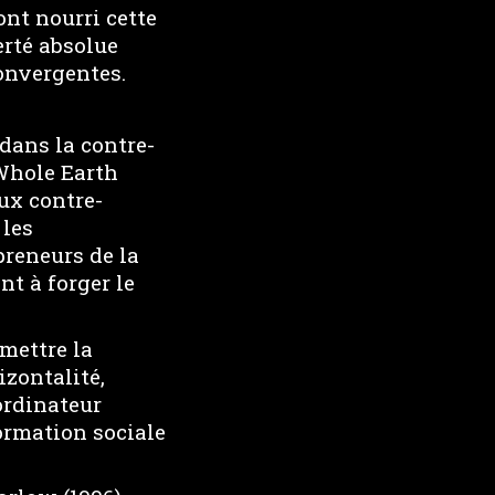
ont nourri cette
erté absolue
convergentes.
dans la contre-
“Whole Earth
ux contre-
 les
preneurs de la
nt à forger le
mettre la
izontalité,
ordinateur
ormation sociale