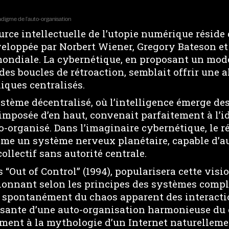
adigme de l’auto-organisation
rce intellectuelle de l’utopie numérique réside 
eloppée par Norbert Wiener, Gregory Bateson et 
ondiale. La cybernétique, en proposant un mod
des boucles de rétroaction, semblait offrir une 
iques centralisés.
stème décentralisé, où l’intelligence émerge de
 imposée d’en haut, convenait parfaitement à l’i
o-organisé. Dans l’imaginaire cybernétique, le r
me un système nerveux planétaire, capable d’au
ollectif sans autorité centrale.
 “Out of Control” (1994), popularisera cette vis
onnant selon les principes des systèmes compl
e spontanément du chaos apparent des interactio
sante d’une auto-organisation harmonieuse du
ement à la mythologie d’un Internet naturellem