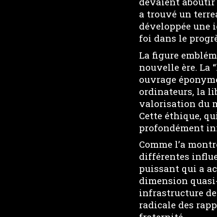
devaient aboutir
a trouvé un terre
développée une i
foi dans le prog
La figure embléma
nouvelle ère. La 
ouvrage éponyme d
ordinateurs, la li
valorisation du m
Cette éthique, qu
profondément infl
Comme l’a montré 
différentes infl
puissant qui a a
dimension quasi-
infrastructure d
radicale des rapp
fraternité.