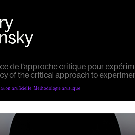
nce de l’approche critique pour expérime
ncy of the critical approach to experimen
tion artificielle
,
Méthodologie artistique