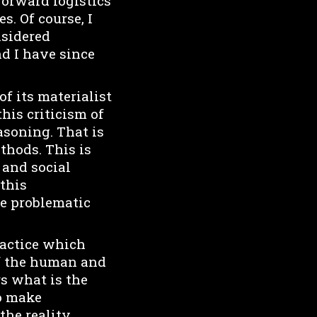
forward logistics
. Of course, I
nsidered
nd I have since
 of its materialist
this criticism of
asoning. That is
thods. This is
 and social
 this
re problematic
actice which
of the human and
rs what is the
to make
the reality.