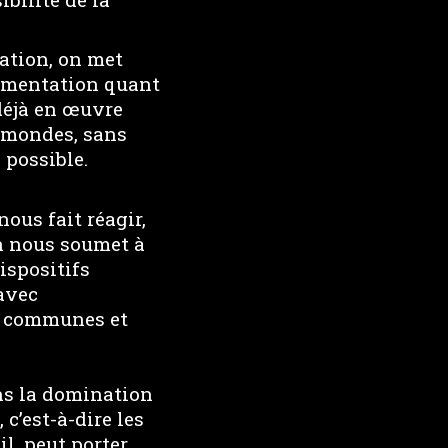
nation, on met
érimentation quant
déjà en œuvre
s mondes, sans
 possible.
ous fait réagir,
on nous soumet à
ispositifs
 avec
ues communes et
ins la domination
c’est-à-dire les
il, peut porter