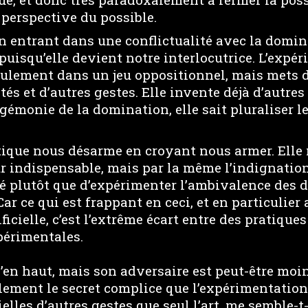
perspective du possible.
en entrant dans une conflictualité avec la domi
 puisqu’elle devient notre interlocutrice. L’exp
 seulement dans un jeu oppositionnel, mais mets 
ités et d’autres gestes. Elle invente déjà d’autre
gémonie de la domination, elle sait pluraliser le
itique nous désarme en croyant nous armer. Elle n
sûr indispensable, mais par la même l’indignati
plutôt que d’expérimenter l’ambivalence des d
ar ce qui est frappant en ceci, et en particulier
tificielle, c’est l’extrême écart entre des pratiq
périmentales.
d’en haut, mais son adversaire est peut-être mo
alement le secret complice que l’expérimentation, 
elles d’autres gestes que seul l’art, me semble-t-