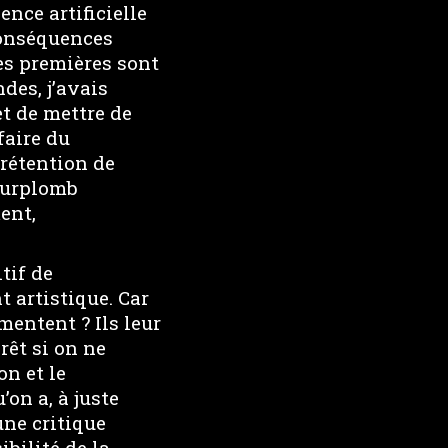
nce artificielle
 conséquences
es premières sont
des, j’avais
et de mettre de
faire du
prétention de
 surplomb
ent,
tif de
t artistique. Car
mentent ? Ils leur
êt si on ne
on et le
’on a, à juste
 une critique
ibilité de la