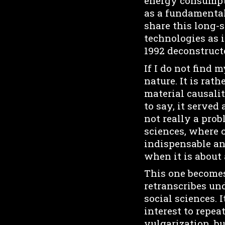
energy consumpti
as a fundamental
share this long-
technologies as 
1992 deconstruct
If I do not find m
nature. It is rat
material causalit
to say, it served
not really a pro
sciences, where o
indispensable an
when it is about 
This one become
retranscribes un
social sciences. 
interest to repea
vulgarization, but