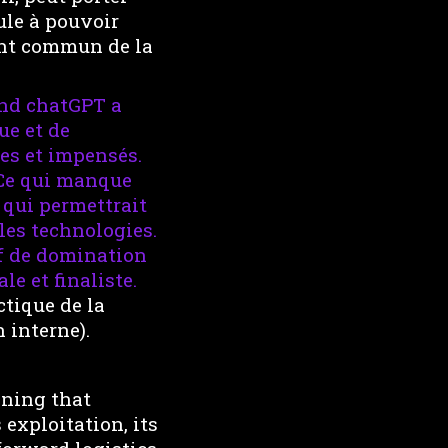
ule à pouvoir
ent commun de la
uand chatGPT a
ue et de
es et impensés.
. Ce qui manque
 qui permettrait
les technologies.
if de domination
e et finaliste.
ctique de la
 interne).
oning that
 exploitation, its