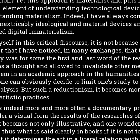
on? Yet this approach is materialist and puts 
 element of understanding technological devices
standing materialism. Indeed, I have always co
inextricably ideological and material devices a
ed digital immaterialism.
yself in this critical discourse, it is not because
her that I have noticed, in many exchanges, that 
y was for some the first and last word of the re
 as a thought and allowed to invalidate other me
blem in an academic approach in the humanities
ne can obviously decide to limit one’s study to
alysis. But such a reductionism, it becomes mo
artistic practices.
s indeed more and more often a documentary pr
der a visual form the results of the researches 
It becomes not only illustrative, and one wonde
t thus what is said clearly in books if it is not 
 it determines the art in a literal relation with 