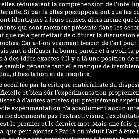
elles réduisaient la compréhension de l’intellige
térielle. Si par là elles présupposaient que les
ont identiques à leurs causes, alors même que l
ents qui sont rarement présents dans les secon
t que cela permettait de clôturer la discussion 
roches. Car a-t-on vraiment besoin de l’art pour 
istant à diffuser la bonne parole et à avoir la 
s à des idées exactes ? Il y a là une position de
me semble gênante tant elle manque de tremblem
flou, d’hésitation et de fragilité.
té occultée par la critique matérialiste du disposi
tificielle et bien sûr l’expérimentation propremen
tistes à d’autres artistes qui précisément expéri
ette expérimentation n’a absolument aucun intér
n ne documente pas l’extractivisme, l’exploitati
st le premier et le dernier mot. Mais une fois qu
a, que peut ajouter ? Par là on réduit l’art à être
que, et donc très paradoxalement à fermer la poss