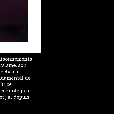
raisonnements
tivisme, son
roche est
ondamental de
ûr ce
 technologies
t j’ai depuis