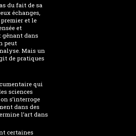
as du fait de sa
breux échanges,
 premier et le
ensée et
nt gênant dans
n peut
analyse. Mais un
git de pratiques
ocumentaire qui
des sciences
 on s’interroge
rement dans des
termine l’art dans
nt certaines