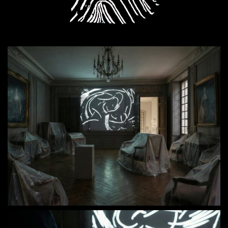
Loaded
:
Unmute
42.88%