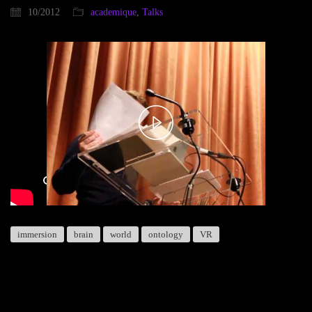
10/2012
academique
,
Talks
Play
Video
immersion
brain
world
ontology
VR