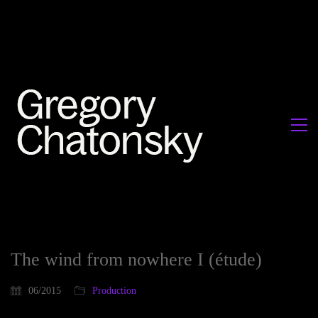
The wind from nowhere I (étude)
06/2015
Production