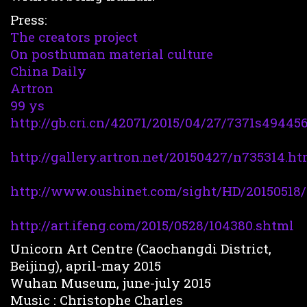
Press:
The creators project
On posthuman material culture
China Daily
Artron
99 ys
http://gb.cri.cn/42071/2015/04/27/7371s49445
http://gallery.artron.net/20150427/n735314.ht
http://www.oushinet.com/sight/HD/20150518/
http://art.ifeng.com/2015/0528/104380.shtml
Unicorn Art Centre (Caochangdi District,
Beijing), april-may 2015
Wuhan Museum, june-july 2015
Music : Christophe Charles