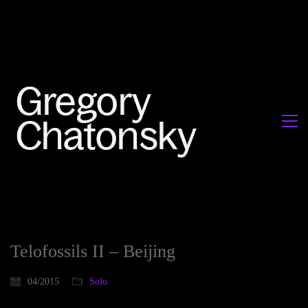
Telofossils II – Beijing
04/2015
Solo