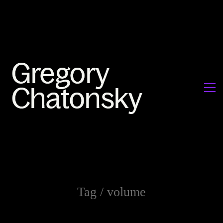
Tag /
volume