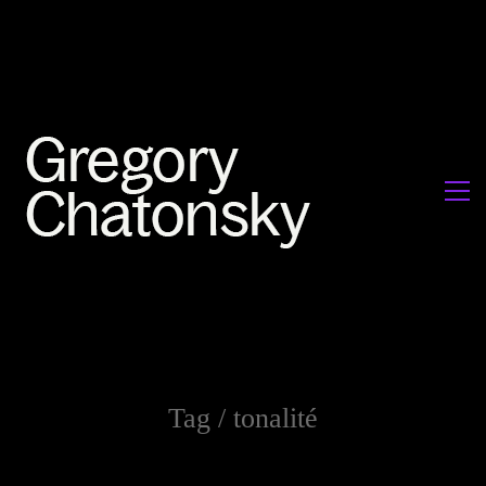
Tag /
tonalité