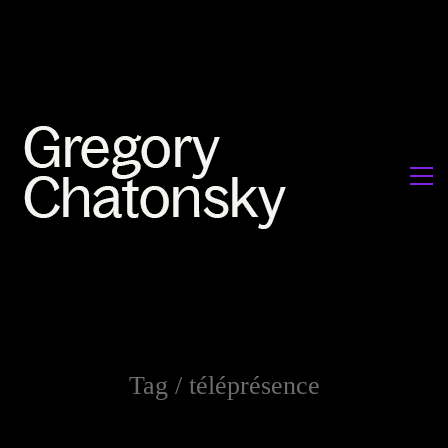
Tag /
téléprésence