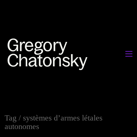
Tag /
systèmes d’armes létales
autonomes