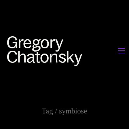
Tag /
symbiose