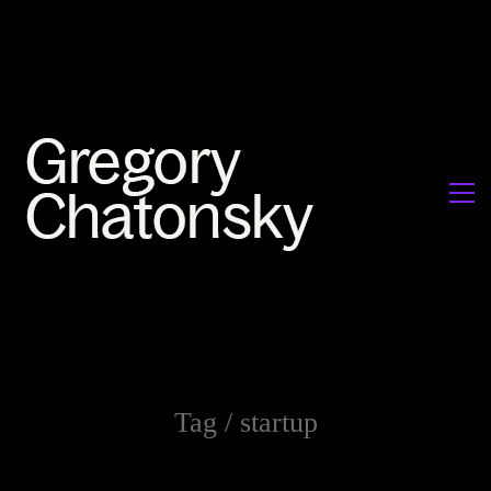
Tag /
startup