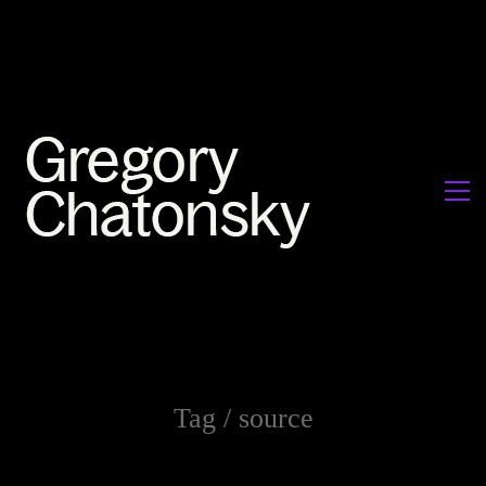
Tag /
source