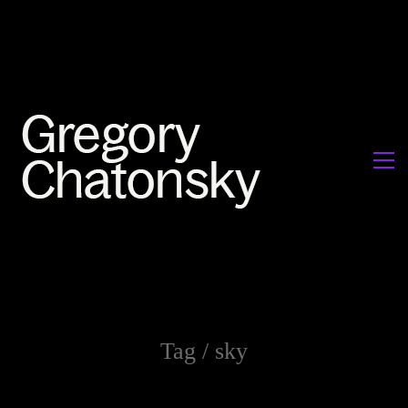
Tag /
sky