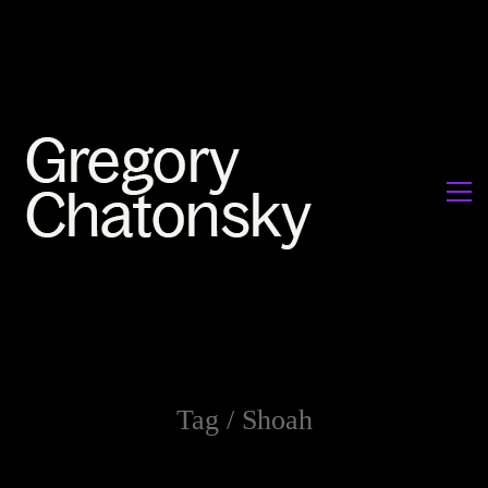
Tag /
Shoah